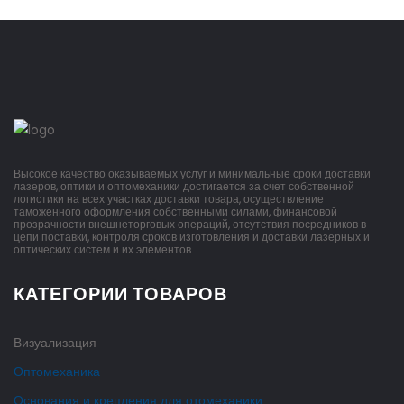
Высокое качество оказываемых услуг и минимальные сроки доставки
лазеров, оптики и оптомеханики достигается за счет собственной
логистики на всех участках доставки товара, осуществление
таможенного оформления собственными силами, финансовой
прозрачности внешнеторговых операций, отсутствия посредников в
цепи поставки, контроля сроков изготовления и доставки лазерных и
оптических систем и их элементов.
КАТЕГОРИИ ТОВАРОВ
Визуализация
Оптомеханика
Основания и крепления для отомеханики