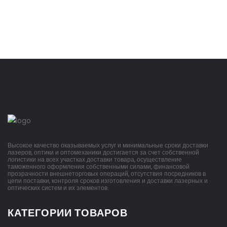
Высокое качество оказываемых услуг и минимальные сроки доставки
лазеров, оптики и оптомеханики достигается за счет собственной
логистики на всех участках доставки товара, осуществление
таможенного оформления собственными силами, финансовой
прозрачности внешнеторговых операций, отсутствия посредников в
цепи поставки, контроля сроков изготовления и доставки лазерных и
оптических систем и их элементов.
КАТЕГОРИИ ТОВАРОВ