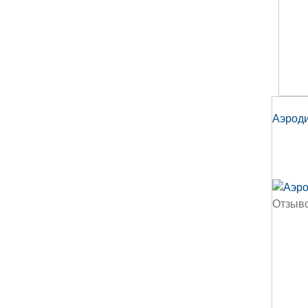
Аэроди
Отзыво