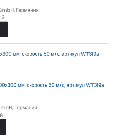
 GmbH, Германия
ей
х300 мм, скорость 50 м/с, артикул WT319а
GmbH, Германия
ей