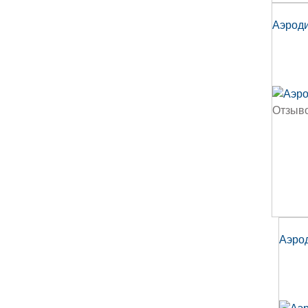
Аэроди
Отзыво
Аэрод