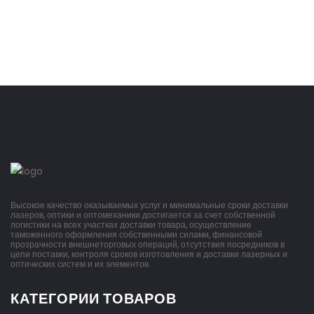
Высокое качество оказываемых услуг и минимальные сроки доставки
лазеров, оптики и оптомеханики достигается за счет собственной
логистики на всех участках доставки товара, осуществление
таможенного оформления собственными силами, финансовой
прозрачности внешнеторговых операций, отсутствия посредников в
цепи поставки, контроля сроков изготовления и доставки лазерных и
оптических систем и их элементов.
КАТЕГОРИИ ТОВАРОВ