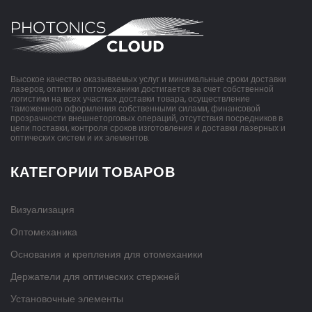
Высокое качество оказываемых услуг и минимальные сроки доставки
лазеров, оптики и оптомеханики достигается за счет собственной
логистики на всех участках доставки товара, осуществление
таможенного оформления собственными силами, финансовой
прозрачности внешнеторговых операций, отсутствия посредников в
цепи поставки, контроля сроков изготовления и доставки лазерных и
оптических систем и их элементов.
КАТЕГОРИИ ТОВАРОВ
Визуализация
Оптомеханика
Основания и крепления для отомеханики
Держатели для оптических стержней
Установочные элементы