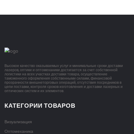
Высокое качество оказываемых услуг и минимальные сроки доставки
лазеров, оптики и оптомеханики достигается за счет собственной
логистики на всех участках доставки товара, осуществление
таможенного оформления собственными силами, финансовой
прозрачности внешнеторговых операций, отсутствия посредников в
цепи поставки, контроля сроков изготовления и доставки лазерных и
оптических систем и их элементов.
КАТЕГОРИИ ТОВАРОВ
Визуализация
Оптомеханика