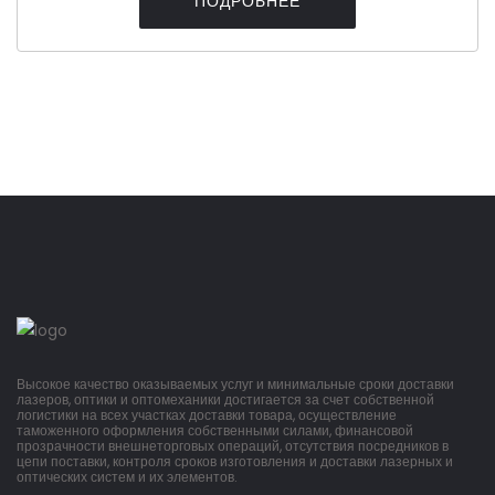
ПОДРОБНЕЕ
Высокое качество оказываемых услуг и минимальные сроки доставки
лазеров, оптики и оптомеханики достигается за счет собственной
логистики на всех участках доставки товара, осуществление
таможенного оформления собственными силами, финансовой
прозрачности внешнеторговых операций, отсутствия посредников в
цепи поставки, контроля сроков изготовления и доставки лазерных и
оптических систем и их элементов.