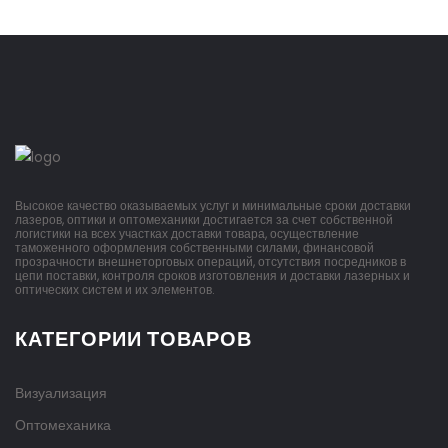
Высокое качество оказываемых услуг и минимальные сроки доставки
лазеров, оптики и оптомеханики достигается за счет собственной
логистики на всех участках доставки товара, осуществление
таможенного оформления собственными силами, финансовой
прозрачности внешнеторговых операций, отсутствия посредников в
цепи поставки, контроля сроков изготовления и доставки лазерных и
оптических систем и их элементов.
КАТЕГОРИИ ТОВАРОВ
Визуализация
Оптомеханика