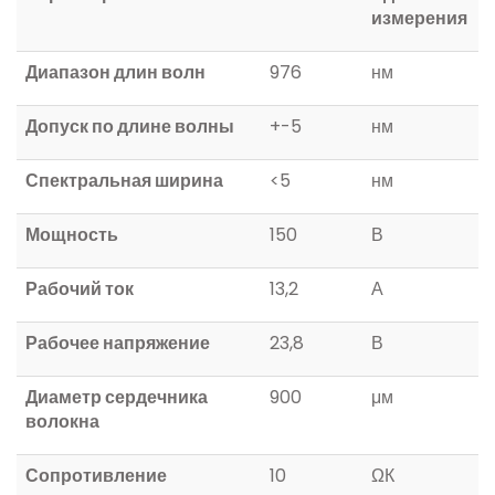
измерения
Диапазон длин волн
976
нм
Допуск по длине волны
+-5
нм
Спектральная ширина
<5
нм
Мощность
150
В
Рабочий ток
13,2
А
Рабочее напряжение
23,8
В
Диаметр сердечника
900
μм
волокна
Сопротивление
10
ΩК