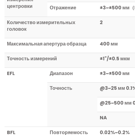
центровки
Отражение
±
3~
±
500
мм
（
Количество измерительных
2
головок
Максимальная апертура образца
400
мм
Точность измерений
±1"/±0.5
мкм
EFL
Диапазон
±
3~
±
500
мм
Точность
@3~25
мм
0.1
@25~500
мм
0
NA
BFL
Повторяемость
0.02%~0.2%