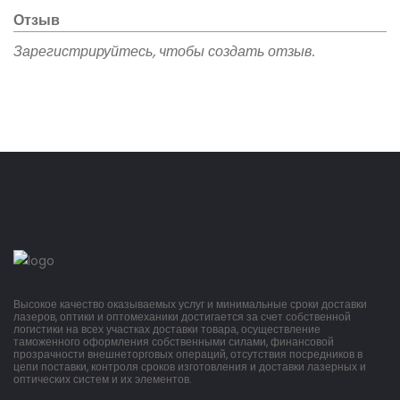
Отзыв
Зарегистрируйтесь, чтобы создать отзыв.
Высокое качество оказываемых услуг и минимальные сроки доставки
лазеров, оптики и оптомеханики достигается за счет собственной
логистики на всех участках доставки товара, осуществление
таможенного оформления собственными силами, финансовой
прозрачности внешнеторговых операций, отсутствия посредников в
цепи поставки, контроля сроков изготовления и доставки лазерных и
оптических систем и их элементов.