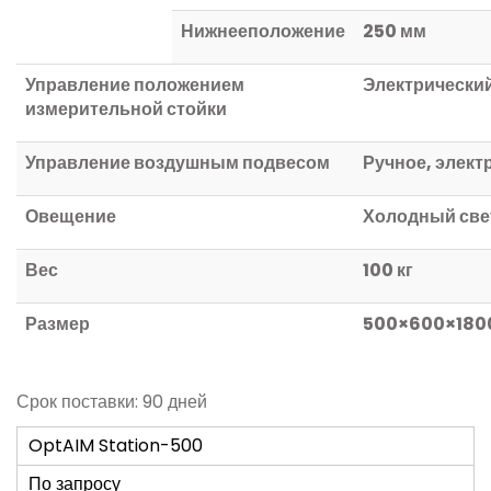
Нижнее
положение
250
мм
Управление положением
Электрически
измерительной стойки
Управление воздушным подвесом
Ручное, элект
Овещение
Холодный све
Вес
100
кг
Размер
500
×
600
×
180
Срок поставки: 90 дней
OptAIM Station-500
По запросу