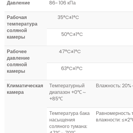
Давление
86~ 106 кПа
Рабочая
35°C±1°C
температура
соляной
50°C±1°C
камеры
Рабочее
47°C±1°C
давление
соляной
63°C±1°C
камеры
Климатическая
Температурный
Влажность: 20
камера
диапазон +0℃～
+85℃
Температура бака
Равномерность 
насыщения
влажности: ≤±
соляного тумана:
47℃～70℃