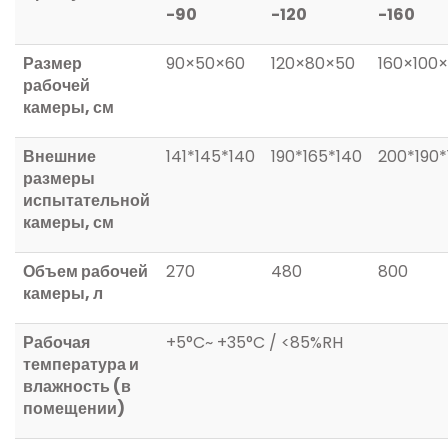
-90
-120
-160
Размер
90×50×60
120×80×50
160×100
рабочей
камеры, см
Внешние
141*145*140
190*165*140
200*190*
размеры
испытательной
камеры, см
Объем рабочей
270
480
800
камеры, л
Рабочая
+5°C~ +35°C / <85%RH
температура и
влажность (в
помещении)