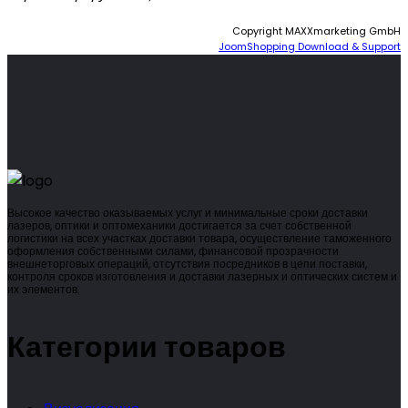
Copyright MAXXmarketing GmbH
JoomShopping Download & Support
Высокое качество оказываемых услуг и минимальные сроки доставки
лазеров, оптики и оптомеханики достигается за счет собственной
логистики на всех участках доставки товара, осуществление таможенного
оформления собственными силами, финансовой прозрачности
внешнеторговых операций, отсутствия посредников в цепи поставки,
контроля сроков изготовления и доставки лазерных и оптических систем и
их элементов.
Категории товаров