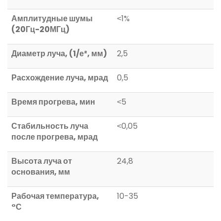
Амплитудные шумы
˂1%
(20Гц-20МГц)
Диаметр луча, (1/е², мм)
2,5
Расхождение луча, мрад
0,5
Время прогрева, мин
˂5
Стабильность луча
˂0,05
после прогрева, мрад
Высота луча от
24,8
основания, мм
Рабочая температура,
10-35
°С