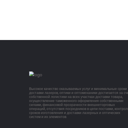
Высокое качество оказываемых услуг и минимальные сроки
доставки лазеров, оптики и оптомеханики достигается за сч
собственной логистики на всех участках доставки товара,
осуществление таможенного оформления собственными
силами, финансовой прозрачности внешнеторговых
операций, отсутствия посредников в цепи поставки, контрол
сроков изготовления и доставки лазерных и оптических
систем и их элементов.