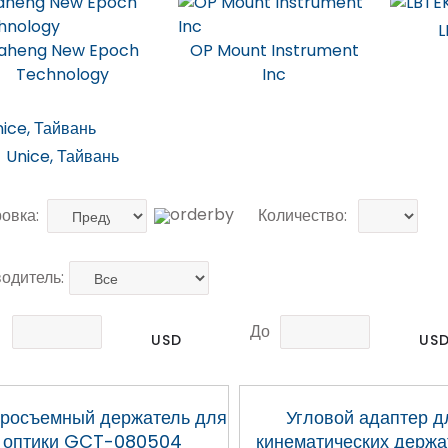
L
aheng New Epoch
OP Mount Instrument
Technology
Inc
Unice, Тайвань
овка:
Количество:
одитель:
До
USD
US
росъемный держатель для
Угловой адаптер д
оптики GCT-080504
кинематических держа