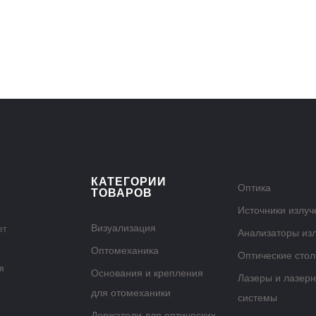
КАТЕГОРИИ
Оптика
ТОВАРОВ
Источники излуч
Визуализация
ет
Анализаторы из
Оптомеханика
Оптические сто
я
Основания и крепления
Лазеры и лазер
для отомеханики
системы
Держатели для оптических