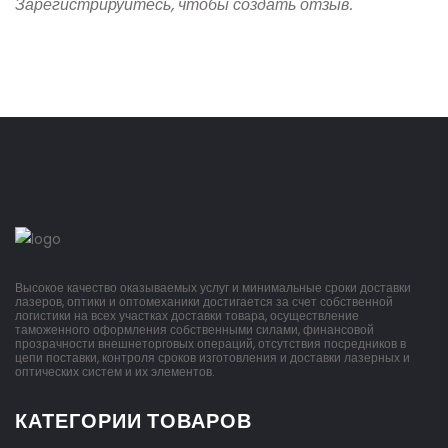
Зарегистрируйтесь, чтобы создать отзыв.
Высокое качество оказываемых услуг и минимальные сроки доставки
лазеров, оптики и оптомеханики достигается за счет собственной
логистики на всех участках доставки товара, осуществление
таможенного оформления собственными силами, финансовой
прозрачности внешнеторговых операций, отсутствия посредников в
цепи поставки, контроля сроков изготовления и доставки лазерных и
оптических систем и их элементов.
КАТЕГОРИИ ТОВАРОВ