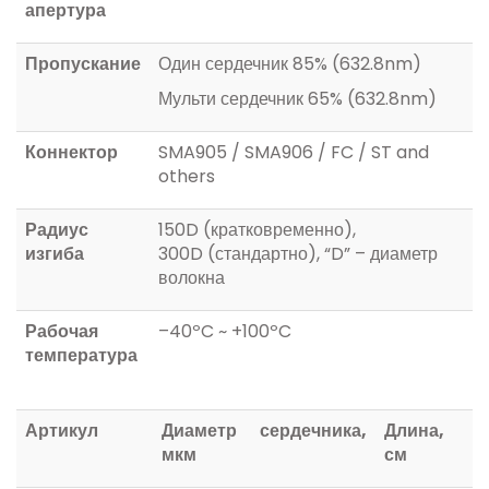
апертура
Пропускание
Один сердечник 85% (632.8nm)
Мульти сердечник 65% (632.8nm)
Коннектор
SMA905 / SMA906 / FC / ST and
others
Радиус
150D (кратковременно),
изгиба
300D (стандартно), “D” – диаметр
волокна
Рабочая
–40ºC ~ +100ºC
температура
Артикул
Диаметр сердечника,
Длина,
мкм
см